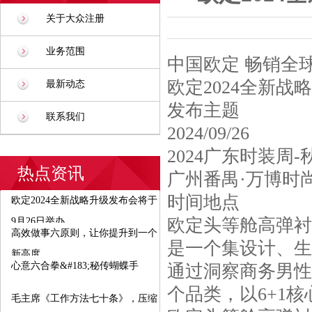
关于大众注册
业务范围
中国欧定 畅销全
欧定2024全新战
最新动态
发布主题
联系我们
2024/09/26
2024广东时装周-
热点资讯
广州番禺·万博时
时间地点
欧定2024全新战略升级发布会将于
欧定头等舱高弹衬
9月26日举办
高效做事六原则，让你提升到一个
是一个集设计、生
新高度
心意六合拳&#183;秘传蝴蝶手
通过洞察商务男性
个品类，以6+1
毛主席《工作方法七十条》，压缩