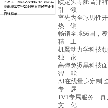
欧定头等舱高弹衬
五句话，阐述如何带队伍1.抓两头
高能鹏富荣登2024黄石市民营企业
引 领
促
百强榜单
率先为全球男性开
热 销
畅销全球56国，覆
精 工
机翼动力学科技领
独 家
高弹免烫黑科技面
智 能
AI在线量身定制 
专 属
1V1专属服务，
文 化